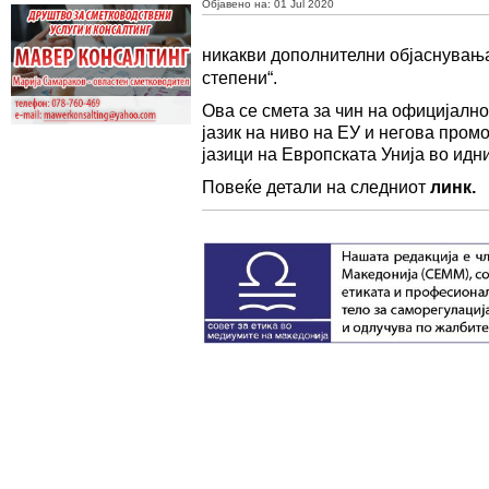
Објавено на:
01 Jul 2020
никакви дополнителни објаснувања
степени“.
Ова се смета за чин на официјалн
јазик на ниво на ЕУ и негова пром
јазици на Европската Унија во идн
Повеќе детали на следниот
линк
.